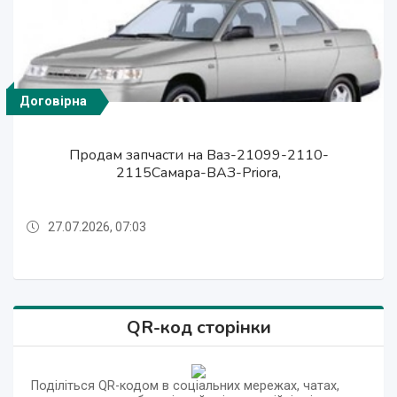
Договірна
Договірна
Договірна
Договірна
Продам Ваз-21099-2110-2115Самара-ВАЗ-
Продам Ваз-21099-2110-2115Самара-ВАЗ-
Продам запчасти на Ваз-21099-2110-
Продам запчасти на Ваз-21099-2110-
2115Самара-ВАЗ-Priora,
2115Самара-ВАЗ-Priora,
Priora!
Priora!
27.07.2026, 07:03
20.07.2026, 06:30
27.07.2026, 07:03
20.07.2026, 06:30
QR-код сторінки
Поділіться QR-кодом в соціальних мережах, чатах,