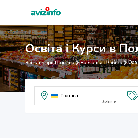
Освіта і Курси в По
Осві
Всі категорії Полтава
Навчання і Робота
Полтава
Змінити