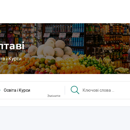
лтаві
та і Курси
Освіта і Курси
Змінити