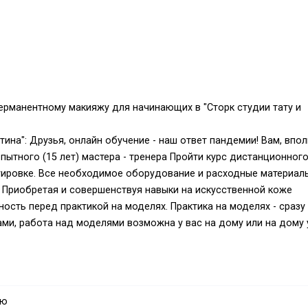
ерманентному макияжу для начинающих в "Сторк студии тату и
тина": Друзья, онлайн обучение - наш ответ пандемии! Вам, впо
пытного (15 лет) мастера - тренера Пройти курс дистанционног
ировке. Все необходимое оборудование и расходные материал
! Приобретая и совершенствуя навыки на искусственной коже
енность перед практикой на моделях. Практика на моделях - сразу
ами, работа над моделями возможна у вас на дому или на дому 
 домашней атмосфере!
обное занятие - бесплатно! Вы, сразу, сможете понять и оценить
тепень сложности перманентного макияжа и (или) татуировки, 
ую
ни.