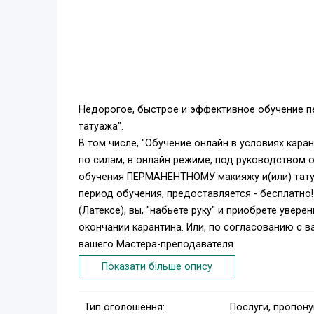
Недорогое, быстрое и эффективное обучение п
татуажа".
В том числе, "Обучение онлайн в условиях каран
по силам, в онлайн режиме, под руководством о
обучения ПЕРМАНЕНТНОМУ макияжу и(или) тату
период обучения, предоставляется - бесплатно
(Латексе), вы, "набьете руку" и приобрете увер
окончании карантина. Или, по согласованию с в
вашего Мастера-преподавателя.
Безопасно! Дешево (от 2000 грн)! В привычной
Показати більше опису
Попробуйте! Вы, ни чем не рискуете! Первое, пр
возможности, необходимость, преимущества и с
Тип оголошення:
Послуги, пропон
ремесла, как профессии, как стиля и образа жиз