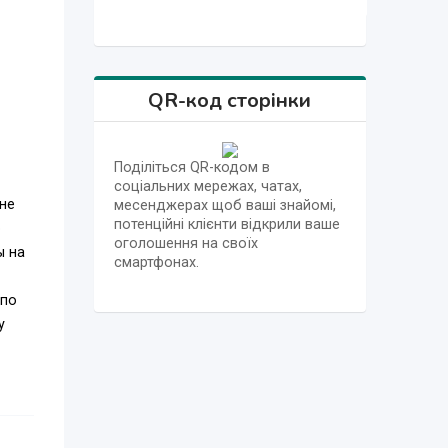
QR-код сторінки
Поділіться QR-кодом в
соціальних мережах, чатах,
лне
месенджерах щоб ваші знайомі,
потенційні клієнти відкрили ваше
о
оголошення на своїх
ы на
смартфонах.
 по
у
 ваши
как