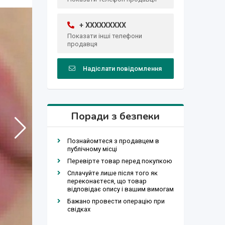
+ XXXXXXXXX
Показати інші телефони
продавця
Надіслати повідомлення
Поради з безпеки
Познайомтеся з продавцем в
публічному місці
Перевірте товар перед покупкою
Сплачуйте лише після того як
переконаєтеся, що товар
відповідає опису і вашим вимогам
Бажано провести операцію при
свідках