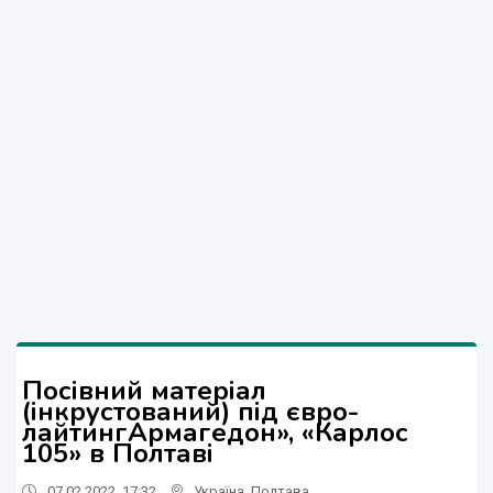
Посівний матеріал
(інкрустований) під євро-
лайтингАрмагедон», «Карлос
105» в Полтаві
07.02.2022, 17:32
Україна
,
Полтава