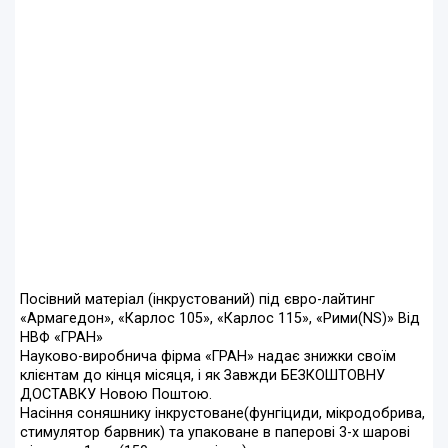
Посівний матеріал (інкрустований) під євро-лайтинг
«Армагедон», «Карлос 105», «Карлос 115», «Рими(NS)» Від
НВФ «ГРАН»
Науково-виробнича фірма «ГРАН» надає знижки своїм
клієнтам до кінця місяця, і як Завжди БЕЗКОШТОВНУ
ДОСТАВКУ Новою Поштою.
Насіння соняшнику інкрустоване(фунгіциди, мікродобрива,
стимулятор барвник) та упаковане в паперові 3-х шарові