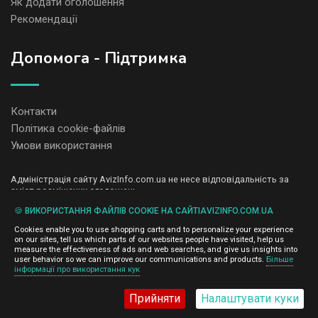
Як додати оголошення
Рекомендації
Допомога - Підтримка
Контакти
Політика cookie-файлів
Умови використання
Адміністрація сайту AvizInfo.com.ua не несе відповідальність за
зміст розміщених оголошень.
Ми цінуємо конфіденційність наших користувачів. Ми не передаємо
🍪 ВИКОРИСТАННЯ ФАЙЛІВ COOKIE НА САЙТІAVIZINFO.COM.UA
і не продаємо особисту інформацію зареєстрованих користувачів
AvizInfo.com.ua третім особам. Ми не відповідаємо за правила
Cookies enable you to use shopping carts and to personalize your experience
конфіденційності сайтів на які посилається AvizInfo.com.ua. На
on our sites, tell us which parts of our websites people have visited, help us
деяких сторінках нашого сайту представлена реклама Google
measure the effectiveness of ads and web searches, and give us insights into
Adsense Advertising Network. Щоб дізнатися детальніше про
user behavior so we can improve our communications and products.
Більше
натисніть тут
інформації про використання кук
правила конфіденційності Google
.
Прийняти
Налаштувати куки