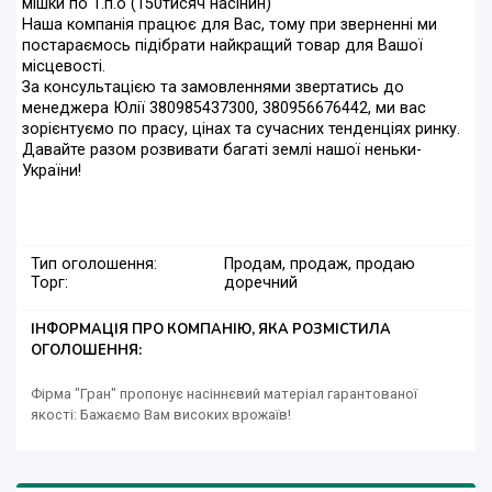
мішки по 1.п.о (150тисяч насінин)
Наша компанія працює для Вас, тому при зверненні ми
постараємось підібрати найкращий товар для Вашої
місцевості.
За консультацією та замовленнями звертатись до
менеджера Юлії 380985437300, 380956676442, ми вас
зорієнтуємо по прасу, цінах та сучасних тенденціях ринку.
Давайте разом розвивати багаті землі нашої неньки-
України!
Тип оголошення:
Продам, продаж, продаю
Торг:
доречний
ІНФОРМАЦІЯ ПРО КОМПАНІЮ, ЯКА РОЗМІСТИЛА
ОГОЛОШЕННЯ:
Фірма "Гран" пропонує насіннєвий матеріал гарантованої
якості: Бажаємо Вам високих врожаїв!