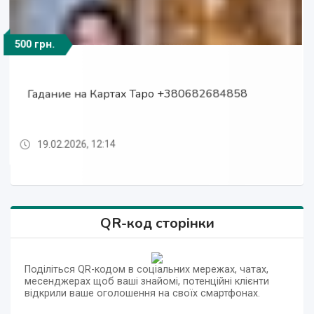
500 грн.
Договірна
Договірна
500 грн.
500 грн.
Гадание на Картах Таро +380682684858
Гадание на Картах Таро +380682684858
Снятие Панических Атак, Страха
Егильет, Сильнейший Приворот
Егильет, Сильнейший Приворот
19.02.2026, 12:14
19.02.2026, 12:14
19.02.2026, 12:14
19.02.2026, 12:14
19.02.2026, 12:14
QR-код сторінки
Поділіться QR-кодом в соціальних мережах, чатах,
месенджерах щоб ваші знайомі, потенційні клієнти
відкрили ваше оголошення на своїх смартфонах.